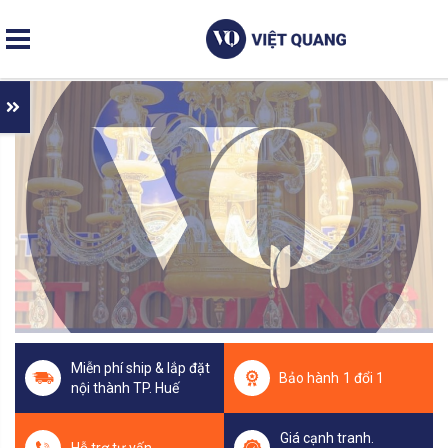
Nhảy
đến
nội
dung
Miễn phí ship & lắp đặt
Bảo hành
1 đổi 1
nội thành TP. Huế
Giá cạnh tranh.
Hỗ trợ tư vấn