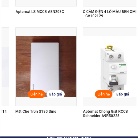
Ổ CẮM ĐIỆN 4 LỔ MÀU ĐEN OMINSU
Dòng Công Tắc Ổ Cắm Gen-X, Sản
- CV102129
Phẩm Công Tắc Cao Cấp Của
Panasonic
Liên hệ
Báo giá
Liên hệ
Báo giá
Aptomat Chống Giật RCCB
Công Tắc Ổ Cắm AVATARON A
Schneider A9R50225