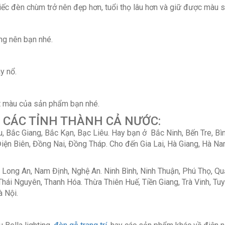
hiếc đèn chùm trở nên đẹp hơn, tuổi thọ lâu hơn và giữ được màu
ng nên bạn nhé.
y nổ.
t màu của sản phẩm bạn nhé.
 CÁC TỈNH THÀNH CẢ NƯỚC:
, Bắc Giang, Bắc Kạn, Bạc Liêu. Hay bạn ở Bắc Ninh, Bến Tre, Bì
ện Biên, Đồng Nai, Đồng Tháp. Cho đến Gia Lai, Hà Giang, Hà Na
, Long An, Nam Định, Nghệ An. Ninh Bình, Ninh Thuận, Phú Thọ, Q
, Thái Nguyên, Thanh Hóa. Thừa Thiên Huế, Tiền Giang, Trà Vinh, T
à Nội.