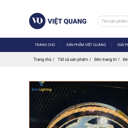
Nhảy
đến
nội
dung
TRANG CHỦ
SẢN PHẨM VIỆT QUANG
GIẢI 
Trang chủ
Tất cả sản phẩm
Đèn trang trí
Đè