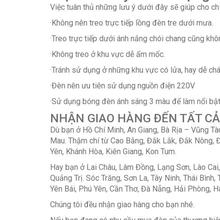
Việc tuân thủ những lưu ý dưới đây sẽ giúp cho c
·Không nên treo trực tiếp lồng đèn tre dưới mưa.
·Treo trực tiếp dưới ánh nắng chói chang cũng khô
·Không treo ở khu vực dễ ẩm mốc.
·Tránh sử dụng ở những khu vực có lửa, hay dễ chá
·Đèn nên ưu tiên sử dụng nguồn điện 220V
·Sử dụng bóng đèn ánh sáng 3 màu để làm nổi bậ
NHẬN GIAO HÀNG ĐẾN TẤT CẢ
Dù bạn ở Hồ Chí Minh, An Giang, Bà Rịa – Vũng Tàu
Mau. Thậm chí từ Cao Bằng, Đắk Lắk, Đắk Nông, Đi
Yên, Khánh Hòa, Kiên Giang, Kon Tum.
Hay bạn ở Lai Châu, Lâm Đồng, Lạng Sơn, Lào Cai
Quảng Trị. Sóc Trăng, Sơn La, Tây Ninh, Thái Bình
Yên Bái, Phú Yên, Cần Thơ, Đà Nẵng, Hải Phòng, H
Chúng tôi đều nhận giao hàng cho bạn nhé.