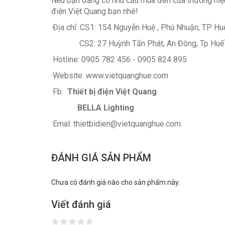
Nếu bạn đang có nhu cầu mua đèn của thương hiệu 
điện Việt Quang bạn nhé!
·Địa chỉ: CS1: 154 Nguyễn Huệ , Phú Nhuận, TP Hu
CS2: 27 Huỳnh Tấn Phát, An Đông, Tp Huế
·Hotline: 0905 782 456 - 0905 824 895
·Website: www.vietquanghue.com
·Fb:
Thiết bị điện Việt Quang
BELLA Lighting
·Emal: thietbidien@vietquanghue.com
ĐÁNH GIÁ SẢN PHẨM
Chưa có đánh giá nào cho sản phẩm này.
Viết đánh giá