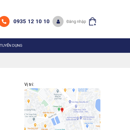
0935 12 10 10
Đăng nhập
TUYỂN DỤNG
Vị trí: