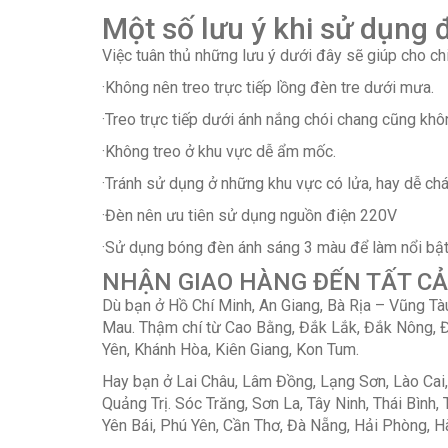
Một số lưu ý khi sử dụng
Việc tuân thủ những lưu ý dưới đây sẽ giúp cho c
·Không nên treo trực tiếp lồng đèn tre dưới mưa.
·Treo trực tiếp dưới ánh nắng chói chang cũng khô
·Không treo ở khu vực dễ ẩm mốc.
·Tránh sử dụng ở những khu vực có lửa, hay dễ chá
·Đèn nên ưu tiên sử dụng nguồn điện 220V
·Sử dụng bóng đèn ánh sáng 3 màu để làm nổi bậ
NHẬN GIAO HÀNG ĐẾN TẤT CẢ
Dù bạn ở Hồ Chí Minh, An Giang, Bà Rịa – Vũng Tàu
Mau. Thậm chí từ Cao Bằng, Đắk Lắk, Đắk Nông, Đi
Yên, Khánh Hòa, Kiên Giang, Kon Tum.
Hay bạn ở Lai Châu, Lâm Đồng, Lạng Sơn, Lào Cai
Quảng Trị. Sóc Trăng, Sơn La, Tây Ninh, Thái Bình
Yên Bái, Phú Yên, Cần Thơ, Đà Nẵng, Hải Phòng, H