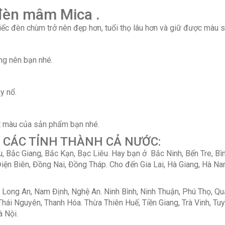
 đèn mâm Mica .
hiếc đèn chùm trở nên đẹp hơn, tuổi thọ lâu hơn và giữ được màu
ng nên bạn nhé.
y nổ.
t màu của sản phẩm bạn nhé.
 CÁC TỈNH THÀNH CẢ NƯỚC:
, Bắc Giang, Bắc Kạn, Bạc Liêu. Hay bạn ở Bắc Ninh, Bến Tre, Bì
ện Biên, Đồng Nai, Đồng Tháp. Cho đến Gia Lai, Hà Giang, Hà Na
, Long An, Nam Định, Nghệ An. Ninh Bình, Ninh Thuận, Phú Thọ, Q
, Thái Nguyên, Thanh Hóa. Thừa Thiên Huế, Tiền Giang, Trà Vinh, T
à Nội.