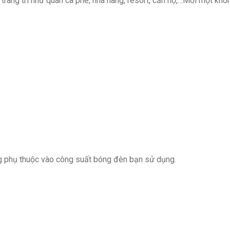
trang trí như quán cà phê, nhà hàng, resort, căn hộ,…Mỗi một khôn
g phụ thuộc vào công suất bóng đèn bạn sử dụng.