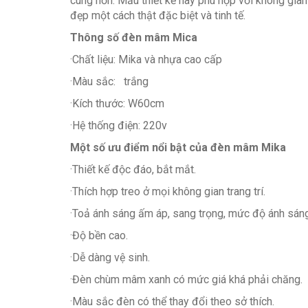
cúng hơn. Mẫu thiết kế này phù hợp với không gian 
đẹp một cách thật đặc biệt và tinh tế.
Thông số đèn mâm Mica
·Chất liệu: Mika và nhựa cao cấp
·Màu sắc: trắng
·Kích thước: W60cm
·Hệ thống điện: 220v
Một số ưu điểm nổi bật của đèn mâm Mika
·Thiết kế độc đáo, bắt mắt.
·Thích hợp treo ở mọi không gian trang trí.
·Toả ánh sáng ấm áp, sang trọng, mức độ ánh sán
·Độ bền cao.
·Dễ dàng vệ sinh.
·Đèn chùm mâm xanh có mức giá khá phải chăng.
·Màu sắc đèn có thể thay đổi theo sở thích.