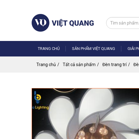
Nhảy
đến
nội
dung
TRANG CHỦ
SẢN PHẨM VIỆT QUANG
GIẢI 
Trang chủ
Tất cả sản phẩm
Đèn trang trí
Đè