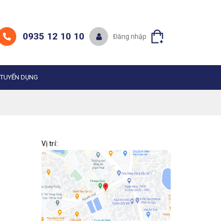
0935 12 10 10
Đăng nhập
TUYỂN DỤNG
Vị trí: