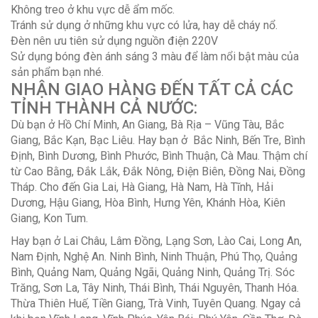
Không treo ở khu vực dễ ẩm mốc.
Tránh sử dụng ở những khu vực có lửa, hay dễ cháy nổ.
Đèn nên ưu tiên sử dụng nguồn điện 220V
Sử dụng bóng đèn ánh sáng 3 màu để làm nổi bật màu của
sản phẩm bạn nhé.
NHẬN GIAO HÀNG ĐẾN TẤT CẢ CÁC
TỈNH THÀNH CẢ NƯỚC:
Dù bạn ở Hồ Chí Minh, An Giang, Bà Rịa – Vũng Tàu, Bắc
Giang, Bắc Kạn, Bạc Liêu. Hay bạn ở Bắc Ninh, Bến Tre, Bình
Định, Bình Dương, Bình Phước, Bình Thuận, Cà Mau. Thậm chí
từ Cao Bằng, Đắk Lắk, Đắk Nông, Điện Biên, Đồng Nai, Đồng
Tháp. Cho đến Gia Lai, Hà Giang, Hà Nam, Hà Tĩnh, Hải
Dương, Hậu Giang, Hòa Bình, Hưng Yên, Khánh Hòa, Kiên
Giang, Kon Tum.
Hay bạn ở Lai Châu, Lâm Đồng, Lạng Sơn, Lào Cai, Long An,
Nam Định, Nghệ An. Ninh Bình, Ninh Thuận, Phú Thọ, Quảng
Bình, Quảng Nam, Quảng Ngãi, Quảng Ninh, Quảng Trị. Sóc
Trăng, Sơn La, Tây Ninh, Thái Bình, Thái Nguyên, Thanh Hóa.
Thừa Thiên Huế, Tiền Giang, Trà Vinh, Tuyên Quang. Ngay cả