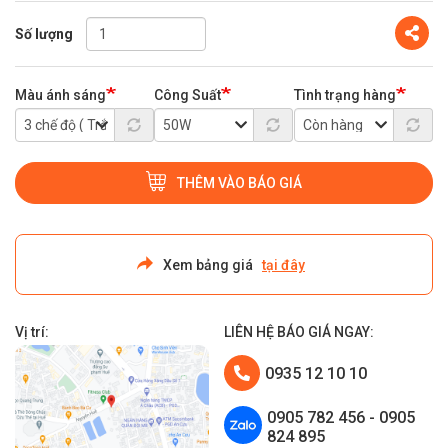
Share
Số lượng
Màu ánh sáng
Công Suất
Tình trạng hàng
THÊM VÀO BÁO GIÁ
Xem bảng giá
tại đây
Vị trí:
LIÊN HỆ BÁO GIÁ NGAY:
0935 12 10 10
0905 782 456 - 0905
824 895