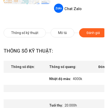
Chat Zalo
Thông số kỹ thuật
Mô tả
Đánh giá
THÔNG SỐ KỸ THUẬT:
Thông số điện:
Thông số quang:
Đóng 
Nhiệt độ màu
4000k
Tuổi thọ
20.000h