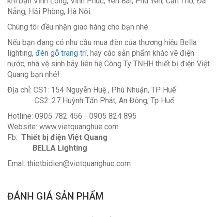
khi bạn Vĩnh Long, Vĩnh Phúc, Yên Bái, Phú Yên, Cần Thơ, Đà
Nẵng, Hải Phòng, Hà Nội.
Chúng tôi đều nhận giao hàng cho bạn nhé.
Nếu bạn đang có nhu cầu mua đèn của thương hiệu Bella
lighting,
đèn gỗ trang trí
, hay các sản phẩm khác về điện
nước, nhà vệ sinh hãy liên hệ Công Ty TNHH thiết bị điện Việt
Quang bạn nhé!
Địa chỉ: CS1: 154 Nguyễn Huệ , Phú Nhuận, TP Huế
CS2: 27 Huỳnh Tấn Phát, An Đông, Tp Huế
Hotline: 0905 782 456 - 0905 824 895
Website: www.vietquanghue.com
Fb:
Thiết bị điện Việt Quang
BELLA Lighting
Emal: thietbidien@vietquanghue.com
ĐÁNH GIÁ SẢN PHẨM