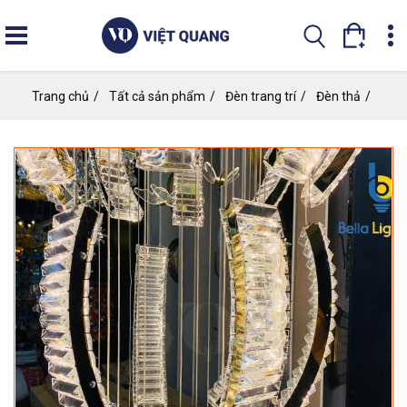
Nhảy
đến
nội
dung
Trang chủ
Tất cả sản phẩm
Đèn trang trí
Đèn thả
Đèn 