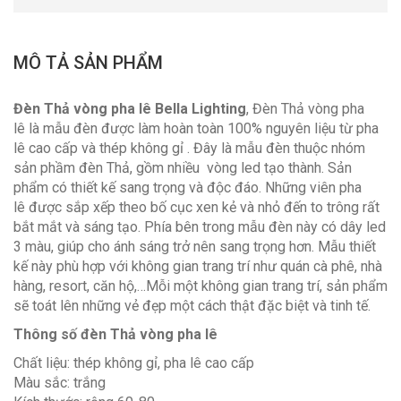
MÔ TẢ SẢN PHẨM
Đèn Thả vòng pha lê Bella Lighting
, Đèn Thả vòng pha
lê là mẫu đèn được làm hoàn toàn 100% nguyên liệu từ pha
lê cao cấp và thép không gỉ . Đây là mẫu đèn thuộc nhóm
sản phầm đèn Thả, gồm nhiều vòng led tạo thành. Sản
phẩm có thiết kế sang trọng và độc đáo. Những viên pha
lê được sắp xếp theo bố cục xen kẻ và nhỏ đến to trông rất
bắt mắt và sáng tạo. Phía bên trong mẫu đèn này có dây led
3 màu, giúp cho ánh sáng trở nên sang trọng hơn. Mẫu thiết
kế này phù hợp với không gian trang trí như quán cà phê, nhà
hàng, resort, căn hộ,…Mỗi một không gian trang trí, sản phẩm
sẽ toát lên những vẻ đẹp một cách thật đặc biệt và tinh tế.
Thông số đèn Thả vòng pha lê
Chất liệu: thép không gỉ, pha lê cao cấp
Màu sắc: trắng