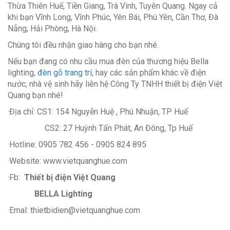
Thừa Thiên Huế, Tiền Giang, Trà Vinh, Tuyên Quang. Ngay cả
khi bạn Vĩnh Long, Vĩnh Phúc, Yên Bái, Phú Yên, Cần Thơ, Đà
Nẵng, Hải Phòng, Hà Nội.
Chúng tôi đều nhận giao hàng cho bạn nhé.
Nếu bạn đang có nhu cầu mua đèn của thương hiệu Bella
lighting,
đèn gỗ trang trí
, hay các sản phẩm khác về điện
nước, nhà vệ sinh hãy liên hệ Công Ty TNHH thiết bị điện Việt
Quang bạn nhé!
·Địa chỉ: CS1: 154 Nguyễn Huệ , Phú Nhuận, TP Huế
CS2: 27 Huỳnh Tấn Phát, An Đông, Tp Huế
·Hotline: 0905 782 456 - 0905 824 895
·Website: www.vietquanghue.com
·Fb:
Thiết bị điện Việt Quang
BELLA Lighting
·Emal: thietbidien@vietquanghue.com