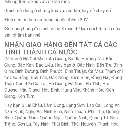
·Không treo ở khu vực dễ ẩm mốc.
·Tránh sử dụng ở những khu vực có lửa, hay dễ cháy nổ.
·Đèn nên ưu tiên sử dụng nguồn điện 220V
·Sử dụng bóng đèn ánh sáng 3 màu để làm nổi bật màu của
sản phẩm bạn nhé.
NHẬN GIAO HÀNG ĐẾN TẤT CẢ CÁC
TỈNH THÀNH CẢ NƯỚC:
Dù bạn ở Hồ Chí Minh, An Giang, Bà Rịa – Vũng Tàu, Bắc
Giang, Bắc Kạn, Bạc Liêu. Hay bạn ở Bắc Ninh, Bến Tre, Bình
Định, Bình Dương, Bình Phước, Bình Thuận, Cà Mau. Thậm chí
từ Cao Bằng, Đắk Lắk, Đắk Nông, Điện Biên, Đồng Nai, Đồng
Tháp. Cho đến Gia Lai, Hà Giang, Hà Nam, Hà Tĩnh, Hải
Dương, Hậu Giang, Hòa Bình, Hưng Yên, Khánh Hòa, Kiên
Giang, Kon Tum.
Hay bạn ở Lai Châu, Lâm Đồng, Lạng Sơn, Lào Cai, Long An,
Nam Định, Nghệ An. Ninh Bình, Ninh Thuận, Phú Thọ, Quảng
Bình, Quảng Nam, Quảng Ngãi, Quảng Ninh, Quảng Trị. Sóc
Trăng, Sơn La, Tây Ninh, Thái Bình, Thái Nguyên, Thanh Hóa.