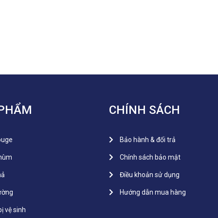
 PHẨM
CHÍNH SÁCH
ouge
Bảo hành & đổi trả
chùm
Chính sách bảo mật
hả
Điều khoản sử dụng
ường
Hướng dẫn mua hàng
bị vệ sinh