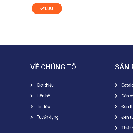
LƯU
VỀ CHÚNG TÔI
SẢN
Giới thiệu
Catal
Liên hệ
Đèn 
Tin tức
Đèn t
Tuyển dụng
Đèn t
Thiết 