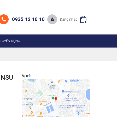
0935 12 10 10
Đăng nhập
TUYỂN DỤNG
INSU
Vị trí: