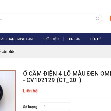
PHÁP THÔNG MINH LUMI
GIỚI THIỆU
TIN TỨC
LIÊN HỆ
 cắm điện
Ổ CẮM ĐIỆN 4 LỔ MÀU ĐEN OM
- CV102129 (
CT_20
)
Liên hệ
Số lượng