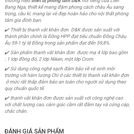
thương hiệu
thiết bị phòng tắm D&K
nổi tiếng của Liên
Bang Nga, thiết kế mang đậm phong cách châu Âu sang
trọng, cầu kì, mang lại vẻ đẹp hoàn hảo cho nội thất phòng
tắm gia đình bạn.
✔
Thiết bị thanh vắt khăn đơn D&K được sản xuất với
thành phần chính là Đồng HPP đạt tiêu chuẩn Đồng Châu
Âu 59-1 tỷ lệ Đồng trong sản phẩm đạt đến 59,8%.
✔
Sản phẩm thanh vắt khăn đơn được mạ 4 lớp bao gồm
: 1 lớp đồng đỏ, 2 lớp Niken, một lớp Crom.
✔
Sử dụng công nghệ sạch đảm bảo về vệ sinh môi
trường với hàm lượng Chì ở các thiết bị thanh vắt khăn đơn
ở mức rất thấp đảm bảo an toàn cho người sử dụng theo
quy chuẩn quốc tế.
✔
️
thanh vắt khăn đơn được sản xuất với công nghệ cao
với chất lượng cao, cảm giác cầm rất đầm tay và cứng cáp,
chắc chắn.
ĐÁNH GIÁ SẢN PHẨM