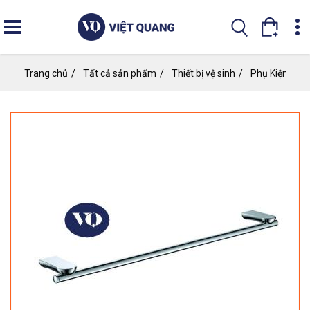
Nhảy
đến
nội
dung
Trang chủ
Tất cả sản phẩm
Thiết bị vệ sinh
Phụ Kiện Ph