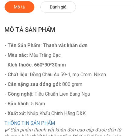
Mô tả
Đánh giá
MÔ TẢ SẢN PHẨM
- Tên Sản Phẩm:
Thanh vắt khăn đơn
- Màu sắc:
Màu Trắng Bạc.
- Kích thước: 660*90*30mm
- Chất liệu:
Đồng Châu Âu 59-1, mạ Crom, Niken
- Cân nặng sau đóng gói:
800 gram
- Công nghệ:
Tiêu Chuẩn Liên Bang Nga
- Bảo hành:
5 Năm
- Xuất xứ:
Nhập Khẩu Chính Hãng D&K
THÔNG TIN SẢN PHẨM
✔
️
Sản phẩm thanh vắt khăn đơn cao cấp được đến từ